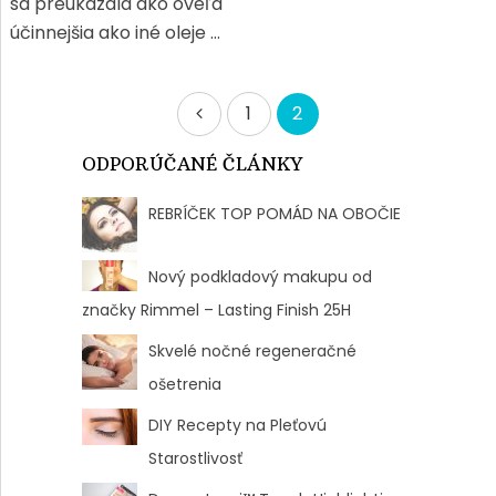
sa preukázala ako oveľa
účinnejšia ako iné oleje …
Navigácia
1
2
v
ODPORÚČANÉ ČLÁNKY
článkoch
REBRÍČEK TOP POMÁD NA OBOČIE
Nový podkladový makupu od
značky Rimmel – Lasting Finish 25H
Skvelé nočné regeneračné
ošetrenia
DIY Recepty na Pleťovú
Starostlivosť