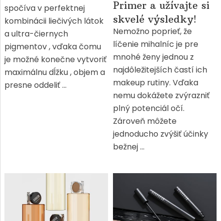
Primer a užívajte si
spočíva v perfektnej
skvelé výsledky!
kombinácii liečivých látok
Nemožno poprieť, že
a ultra-čiernych
líčenie mihalníc je pre
pigmentov , vďaka čomu
mnohé ženy jednou z
je možné konečne vytvoriť
najdôležitejších častí ich
maximálnu dĺžku , objem a
makeup rutiny. Vďaka
presne oddeliť …
nemu dokážete zvýrazniť
plný potenciál očí.
Zároveň môžete
jednoducho zvýšiť účinky
bežnej …