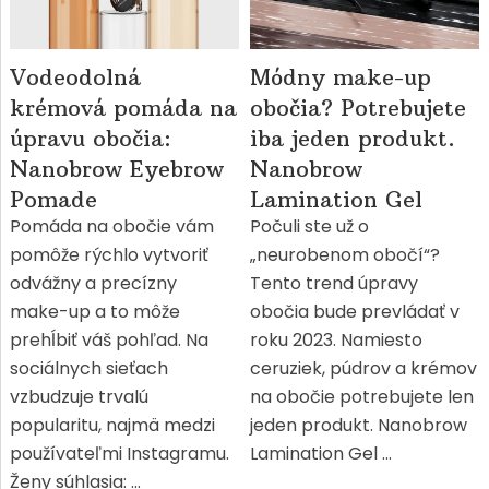
Vodeodolná
Módny make-up
krémová pomáda na
obočia? Potrebujete
úpravu obočia:
iba jeden produkt.
Nanobrow Eyebrow
Nanobrow
Pomade
Lamination Gel
Pomáda na obočie vám
Počuli ste už o
pomôže rýchlo vytvoriť
„neurobenom obočí“?
odvážny a precízny
Tento trend úpravy
make-up a to môže
obočia bude prevládať v
prehĺbiť váš pohľad. Na
roku 2023. Namiesto
sociálnych sieťach
ceruziek, púdrov a krémov
vzbudzuje trvalú
na obočie potrebujete len
popularitu, najmä medzi
jeden produkt. Nanobrow
používateľmi Instagramu.
Lamination Gel …
Ženy súhlasia: …