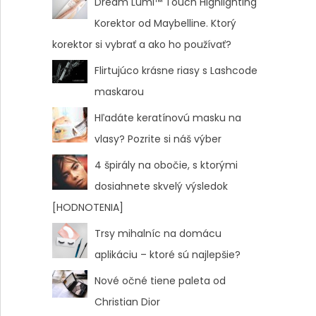
Dream Lumi™ Touch Highlighting
Korektor od Maybelline. Ktorý
korektor si vybrať a ako ho používať?
Flirtujúco krásne riasy s Lashcode
maskarou
Hľadáte keratínovú masku na
vlasy? Pozrite si náš výber
4 špirály na obočie, s ktorými
dosiahnete skvelý výsledok
[HODNOTENIA]
Trsy mihalníc na domácu
aplikáciu – ktoré sú najlepšie?
Nové očné tiene paleta od
Christian Dior