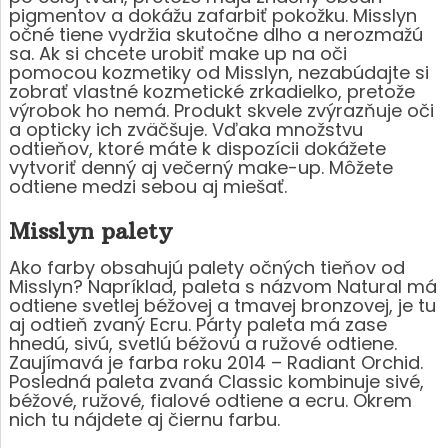
pigmentov a dokážu zafarbiť pokožku. Misslyn
očné tiene vydržia skutočne dlho a nerozmažú
sa. Ak si chcete urobiť make up na oči
pomocou kozmetiky od Misslyn, nezabúdajte si
zobrať vlastné kozmetické zrkadielko, pretože
výrobok ho nemá. Produkt skvele zvýrazňuje oči
a opticky ich zväčšuje. Vďaka množstvu
odtieňov, ktoré máte k dispozícii dokážete
vytvoriť denný aj večerný make-up. Môžete
odtiene medzi sebou aj miešať.
Misslyn palety
Ako farby obsahujú palety očných tieňov od
Misslyn? Napríklad, paleta s názvom Natural má
odtiene svetlej béžovej a tmavej bronzovej, je tu
aj odtieň zvaný Ecru. Párty paleta má zase
hnedú, sivú, svetlú béžovú a ružové odtiene.
Zaujímavá je farba roku 2014 – Radiant Orchid.
Posledná paleta zvaná Classic kombinuje sivé,
béžové, ružové, fialové odtiene a ecru. Okrem
nich tu nájdete aj čiernu farbu.