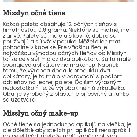
Misslyn očné tiene
Každá paleta obsahuje 12 očných tieňov s
hmotnosťou 0,6 gramu. Niektoré sú matné, iné
žiarivé. Palety sú malé a šikovné, dobre sa
používajú a sú vždy poruke. Môžete ich mať
pohodlne v kabelke. Pre väčšinu žien je
najväčšou výhodou očných tieňov od Misslyn
to, že celý set má až dva aplikátory. Sú to malé
špongiové aplikátory na make-up. Napriek
tomu, že výrobca dodal k produktu dva
aplikátory, je to málo v porovnaní s počtom
odtieňov na jednej palete. Ďalším výrazným
nedostatkom je, že výrobok nemá zrkadielko.
Obal je vyrobený z plastu, je priesvitný a ľahko
sa uzatvára.
Misslyn očný make-up
Očné tiene sa jednoducho aplikujú na viečka, je
ale dôležité aby ste ich pri aplikácii nerozprášili
po celej tvári, pretože majú značný obsah