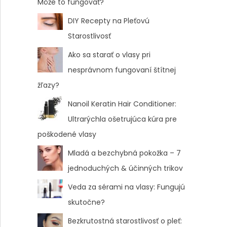
Môže to fungovať?
DIY Recepty na Pleťovú
Starostlivosť
Ako sa starať o vlasy pri
nesprávnom fungovaní štítnej
žľazy?
Nanoil Keratin Hair Conditioner:
Ultrarýchla ošetrujúca kúra pre
poškodené vlasy
Mladá a bezchybná pokožka – 7
jednoduchých & účinných trikov
Veda za sérami na vlasy: Fungujú
skutočne?
Bezkrutostná starostlivosť o pleť: