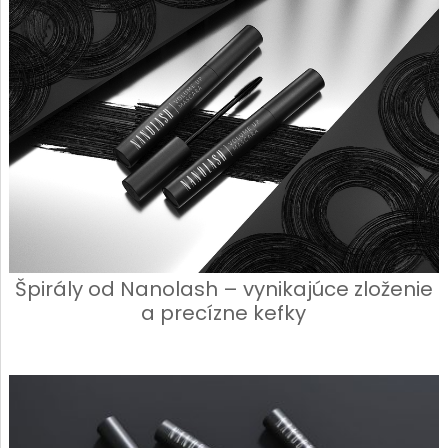
Špirály od Nanolash – vynikajúce zloženie
a precízne kefky