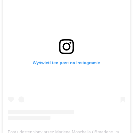
Wyświetl ten post na Instagramie
Post udostępniony przez Marlene Moschella (@marlene_moschella)