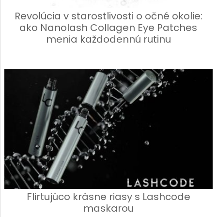
Revolúcia v starostlivosti o očné okolie:
ako Nanolash Collagen Eye Patches
menia každodennú rutinu
Flirtujúco krásne riasy s Lashcode
maskarou