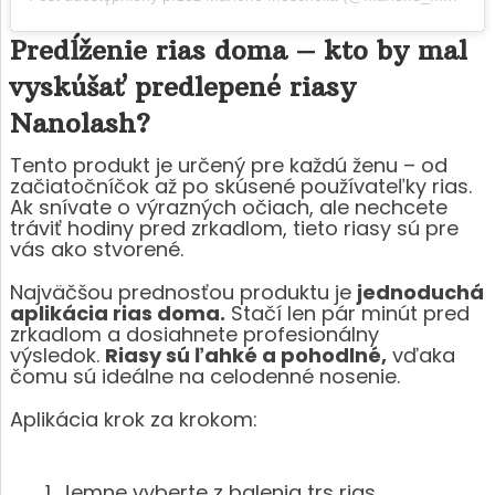
Predĺženie rias doma – kto by mal
vyskúšať predlepené riasy
Nanolash?
Tento produkt je určený pre každú ženu – od
začiatočníčok až po skúsené používateľky rias.
Ak snívate o výrazných očiach, ale nechcete
tráviť hodiny pred zrkadlom, tieto riasy sú pre
vás ako stvorené.
Najväčšou prednosťou produktu je
jednoduchá
aplikácia rias doma.
Stačí len pár minút pred
zrkadlom a dosiahnete profesionálny
výsledok.
Riasy sú ľahké a pohodlné,
vďaka
čomu sú ideálne na celodenné nosenie.
Aplikácia krok za krokom:
Jemne vyberte z balenia trs rias.