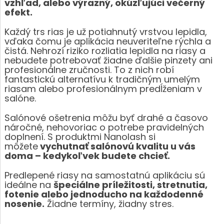
vzhľad, alebo výrazný, okúzľujúci večerný
efekt.
Každý trs rias je už potiahnutý vrstvou lepidla,
vďaka čomu je aplikácia neuveriteľne rýchla a
čistá. Nehrozí riziko rozliatia lepidla na riasy a
nebudete potrebovať žiadne ďalšie pinzety ani
profesionálne zručnosti. To z nich robí
fantastickú alternatívu k tradičným umelým
riasam alebo profesionálnym predĺženiam v
salóne.
Salónové ošetrenia môžu byť drahé a časovo
náročné, nehovoriac o potrebe pravidelných
doplnení. S produktmi Nanolash si
môžete
vychutnať salónovú kvalitu u vás
doma – kedykoľvek budete chcieť.
Predlepené riasy na samostatnú aplikáciu sú
ideálne na
špeciálne príležitosti, stretnutia,
fotenie alebo jednoducho na každodenné
nosenie.
Žiadne termíny, žiadny stres.