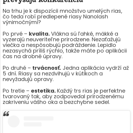
Na trhu je k dispozícii množstvo umelých rias,
čo teda robí predlepené riasy Nanolash
výnimočnými?
Po prvé –
kvalita.
Vlákna sú ľahké, mäkké a
vyzerajú neuveriteľne prirodzene. Nezaťažujú
viečka a nespôsobujú podráždenie. Lepidlo
nezasychá príliš rýchlo, takže máte po aplikácii
čas na drobné úpravy.
Po druhé –
trvácnosť.
Jedna aplikácia vydrží až
5 dní. Riasy sa nezdvihujú v kútikoch a
nevyžadujú opravy.
Po tretie –
estetika.
Každý trs rias je perfektne
tvarovaný tak, aby zodpovedal prirodzenému
zakriveniu vášho oka a bezchybne sedel.