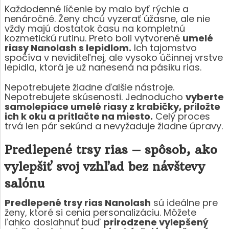
Každodenné líčenie by malo byť rýchle a
nenáročné. Ženy chcú vyzerať úžasne, ale nie
vždy majú dostatok času na kompletnú
kozmetickú rutinu. Preto boli vytvorené
umelé
riasy Nanolash s lepidlom.
Ich tajomstvo
spočíva v neviditeľnej, ale vysoko účinnej vrstve
lepidla, ktorá je už nanesená na pásiku rias.
Nepotrebujete žiadne ďalšie nástroje.
Nepotrebujete skúsenosti. Jednoducho
vyberte
samolepiace umelé riasy z krabičky, priložte
ich k oku a pritlačte na miesto.
Celý proces
trvá len pár sekúnd a nevyžaduje žiadne úpravy.
Predlepené trsy rias – spôsob, ako
vylepšiť svoj vzhľad bez návštevy
salónu
Predlepené trsy rias Nanolash
sú ideálne pre
ženy, ktoré si cenia personalizáciu. Môžete
ľahko dosiahnuť buď
prirodzene vylepšený