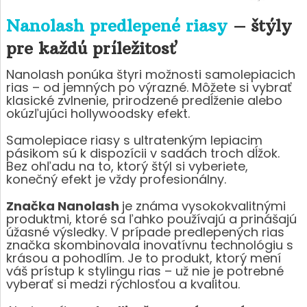
Nanolash predlepené riasy
– štýly
pre každú príležitosť
Nanolash ponúka štyri možnosti samolepiacich
rias – od jemných po výrazné. Môžete si vybrať
klasické zvlnenie, prirodzené predĺženie alebo
okúzľujúci hollywoodsky efekt.
Samolepiace riasy s ultratenkým lepiacim
pásikom sú k dispozícii v sadách troch dĺžok.
Bez ohľadu na to, ktorý štýl si vyberiete,
konečný efekt je vždy profesionálny.
Značka Nanolash
je známa vysokokvalitnými
produktmi, ktoré sa ľahko používajú a prinášajú
úžasné výsledky. V prípade predlepených rias
značka skombinovala inovatívnu technológiu s
krásou a pohodlím. Je to produkt, ktorý mení
váš prístup k stylingu rias – už nie je potrebné
vyberať si medzi rýchlosťou a kvalitou.