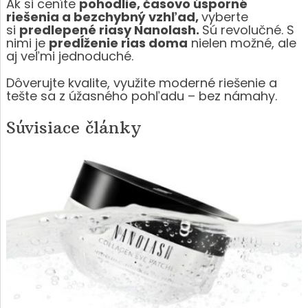
Ak si ceníte
pohodlie, časovo úsporné
riešenia a bezchybný vzhľad,
vyberte
si
predlepené riasy Nanolash.
Sú revolučné. S
nimi je
predĺženie rias doma
nielen možné, ale
aj veľmi jednoduché.
Dôverujte kvalite, využite moderné riešenie a
tešte sa z úžasného pohľadu – bez námahy.
Súvisiace články