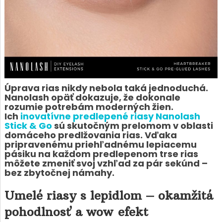
Úprava rias nikdy nebola taká jednoduchá.
Nanolash opäť dokazuje, že dokonale
rozumie potrebám moderných žien.
Ich
inovatívne predlepené riasy Nanolash
Stick & Go
sú skutočným prelomom v oblasti
domáceho predlžovania rias. Vďaka
pripravenému priehľadnému lepiacemu
pásiku na každom predlepenom trse rias
môžete zmeniť svoj vzhľad za pár sekúnd –
bez zbytočnej námahy.
Umelé riasy s lepidlom – okamžitá
pohodlnosť a wow efekt