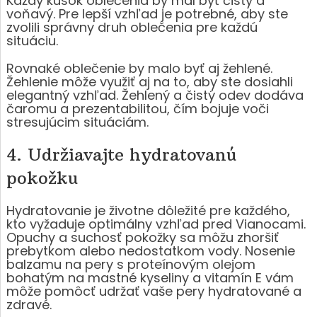
Každý kúsok oblečenia by mal byť čistý a
voňavý. Pre lepší vzhľad je potrebné, aby ste
zvolili správny druh oblečenia pre každú
situáciu.
Rovnaké oblečenie by malo byť aj žehlené.
Žehlenie môže využiť aj na to, aby ste dosiahli
elegantný vzhľad. Žehlený a čistý odev dodáva
čaromu a prezentabilitou, čím bojuje voči
stresujúcim situáciám.
4. Udržiavajte hydratovanú
pokožku
Hydratovanie je životne dôležité pre každého,
kto vyžaduje optimálny vzhľad pred Vianocami.
Opuchy a suchosť pokožky sa môžu zhoršiť
prebytkom alebo nedostatkom vody. Nosenie
balzamu na pery s proteínovým olejom
bohatým na mastné kyseliny a vitamín E vám
môže pomôcť udržať vaše pery hydratované a
zdravé.