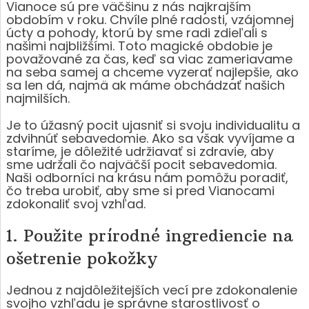
Vianoce sú pre väčšinu z nás najkrajším
obdobím v roku. Chvíle plné radosti, vzájomnej
úcty a pohody, ktorú by sme radi zdieľali s
našimi najbližšími. Toto magické obdobie je
považované za čas, keď sa viac zameriavame
na seba samej a chceme vyzerať najlepšie, ako
sa len dá, najmä ak máme obchádzať našich
najmilších.
Je to úžasný pocit ujasniť si svoju individualitu a
zdvihnúť sebavedomie. Ako sa však vyvíjame a
staríme, je dôležité udržiavať si zdravie, aby
sme udržali čo najväčší pocit sebavedomia.
Naši odborníci na krásu nám pomôžu poradiť,
čo treba urobiť, aby sme si pred Vianocami
zdokonaliť svoj vzhľad.
1. Použite prírodné ingrediencie na
ošetrenie pokožky
Jednou z najdôležitejších vecí pre zdokonalenie
svojho vzhľadu je správne starostlivosť o