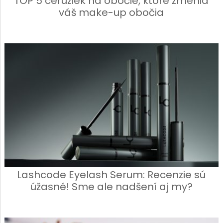
TOP 5 ceruziek na obočie, ktoré zmenia
váš make-up obočia
Lashcode Eyelash Serum: Recenzie sú
úžasné! Sme ale nadšení aj my?