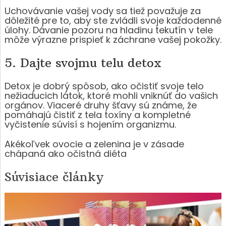
Uchovávanie vašej vody sa tiež považuje za
dôležité pre to, aby ste zvládli svoje každodenné
úlohy. Dávanie pozoru na hladinu tekutín v tele
môže výrazne prispieť k záchrane vašej pokožky.
5. Dajte svojmu telu detox
Detox je dobrý spôsob, ako očistiť svoje telo
nežiaducich látok, ktoré mohli vniknúť do vašich
orgánov. Viaceré druhy šťavy sú známe, že
pomáhajú čistiť z tela toxíny a kompletné
vyčistenie súvisí s hojením organizmu.
Akékoľvek ovocie a zelenina je v zásade
chápaná ako očistná diéta
Súvisiace články