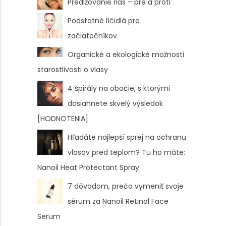
Predlžovanie rias – pre a proti
Podstatné líčidlá pre
začiatočníkov
Organické a ekologické možnosti
starostlivosti o vlasy
4 špirály na obočie, s ktorými
dosiahnete skvelý výsledok
[HODNOTENIA]
Hľadáte najlepší sprej na ochranu
vlasov pred teplom? Tu ho máte:
Nanoil Heat Protectant Spray
7 dôvodom, prečo vymeniť svoje
sérum za Nanoil Retinol Face
Serum