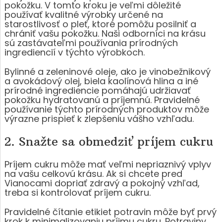
pokožku. V tomto kroku je veľmi dôležité
používať kvalitné výrobky určené na
starostlivosť o pleť, ktoré pomôžu posilniť a
chrániť vašu pokožku. Naši odborníci na krásu
sú zastávateľmi používania prírodných
ingrediencií v týchto výrobkoch.
Bylinné a zeleninové oleje, ako je vinobežnikový
a avokádový olej, biela kaolínová hlina a iné
prírodné ingrediencie pomáhajú udržiavať
pokožku hydratovanú a príjemnú. Pravidelné
používanie týchto prírodných produktov môže
výrazne prispieť k zlepšeniu vášho vzhľadu.
2. Snažte sa obmedziť príjem cukru
Príjem cukru môže mať veľmi nepriaznivý vplyv
na vašu celkovú krásu. Ak si chcete pred
Vianocami dopriať zdravý a pokojný vzhľad,
treba si kontrolovať príjem cukru.
Pravidelné čítanie etikiet potravin môže byť prvý
krok k minimalizovaniu príjmu cukru. Potraviny,